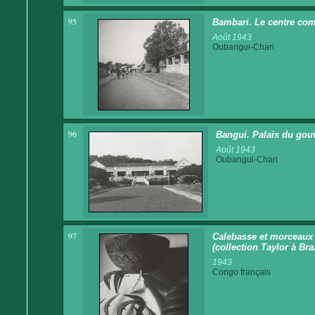
95
Bambari. Le centre co
Août 1943
Oubangui-Chari
96
Bangui. Palais du gou
Août 1943
Oubangui-Chari
97
Calebasse et morceaux 
(collection Taylor à Bra
1943
Congo français