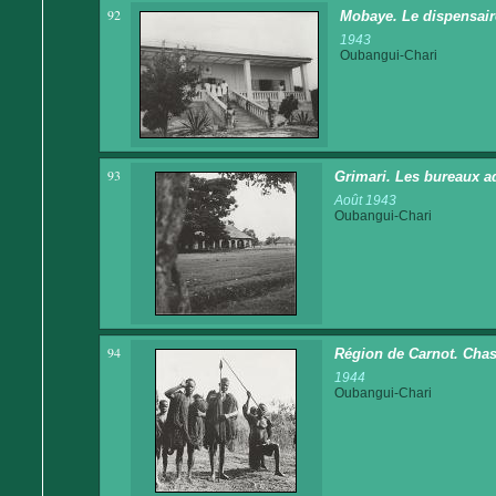
92
Mobaye. Le dispensair
1943
Oubangui-Chari
93
Grimari. Les bureaux ad
Août 1943
Oubangui-Chari
94
Région de Carnot. Chass
1944
Oubangui-Chari