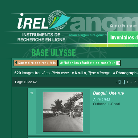
620
images trouvées
, Plein texte :
« Krull »
, Type d'image :
« Photographi
...
Page
10
de 62
1
7
91
Bangui. Une rue
Août 1943
Oubangui-Chari