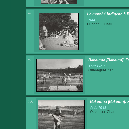
98
Le marché indigène à 
1944
Oubangui-Chari
99
Bakouma [Bakoum]. Fab
Août 1943
Oubangui-Chari
100
Bakouma [Bakoum]. Fa
Août 1943
Oubangui-Chari