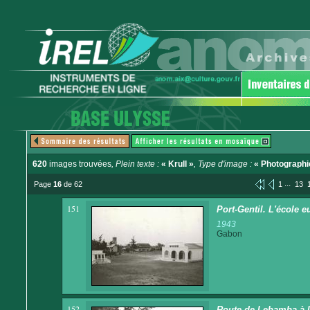
620
images trouvées
, Plein texte :
« Krull »
, Type d'image :
« Photographi
...
Page
16
de 62
1
13
151
Port-Gentil. L'école 
1943
Gabon
152
Route de Lebamba à l