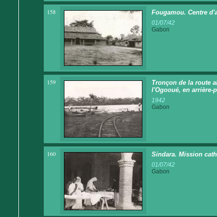
158
Fougamou. Centre d'a
01/07/42
Gabon
159
Tronçon de la route a
l'Ogooué, en arrière-p
1942
Gabon
160
Sindara. Mission cath
01/07/42
Gabon