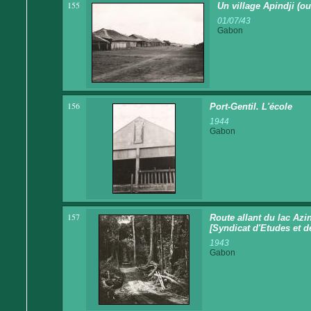
155
Un village Apindji (ou
01/07/43
Gabon
156
Port-Gentil. L'école
1944
Gabon
157
Route allant du lac Az
[Syndicat d'Etudes et d
1943
Gabon