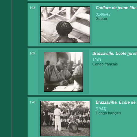
168
Coiffure de jeune fill
01/08/43
Gabon
169
Brazzaville. Ecole [pro
1943
Congo français
170
Brazzaville. Ecole de
[1943]
Congo français