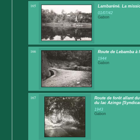
165
Lambaréné. La missio
01/07/42
Gabon
166
Route de Lebamba à l
1944
Gabon
167
Route de forêt allant d
du lac Azingo [Syndicat
1943
Gabon