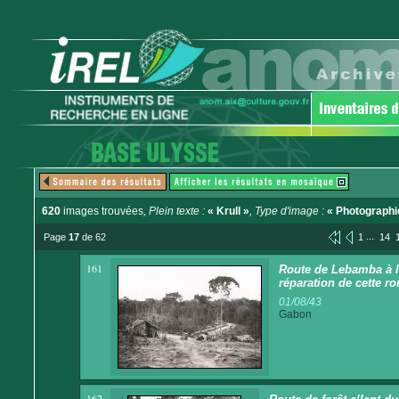
620
images trouvées
, Plein texte :
« Krull »
, Type d'image :
« Photographi
...
Page
17
de 62
1
14
161
Route de Lebamba à la
réparation de cette ro
01/08/43
Gabon
162