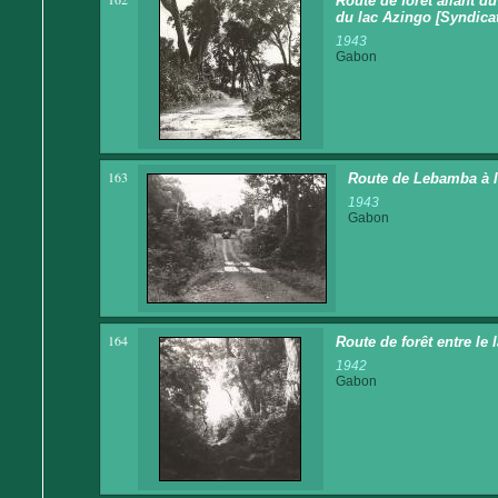
Route de forêt allant d
du lac Azingo [Syndicat
1943
Gabon
163
Route de Lebamba à l
1943
Gabon
164
Route de forêt entre le 
1942
Gabon