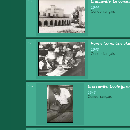
185
Brazzaville. Le consu
1944
Congo français
186
Pointe-Noire. Une cla
1943
Congo français
187
Brazzaville. Ecole [pro
1943
Congo français