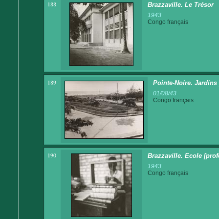
188
Brazzaville. Le Trésor
1943
Congo français
189
Pointe-Noire. Jardins
01/08/43
Congo français
190
Brazzaville. Ecole [prof
1943
Congo français