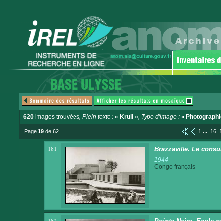
620
images trouvées
, Plein texte :
« Krull »
, Type d'image :
« Photographi
...
Page
19
de 62
1
16
181
Brazzaville. Le consu
1944
Congo français
182
Pointe-Noire. Ecole 