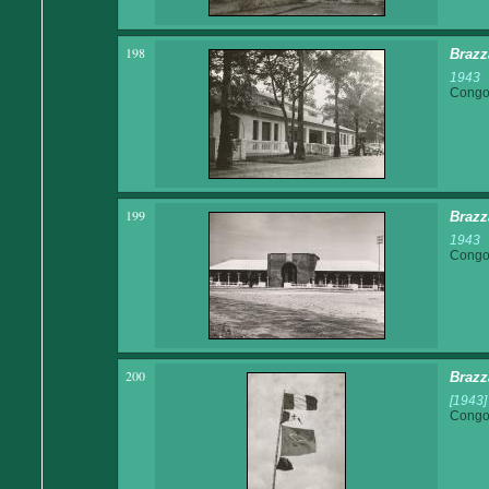
198
Brazz
1943
Congo 
199
Brazza
1943
Congo 
200
Brazz
[1943]
Congo 