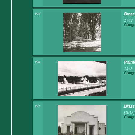
195
Brazz
1943
Congo 
196
Point
1943
Congo 
197
Brazz
[1943]
Congo 