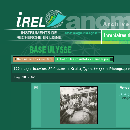
620
images trouvées
, Plein texte :
« Krull »
, Type d'image :
« Photographi
Page
20
de 62
191
Brazz
[1943]
Congo 