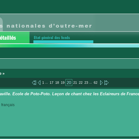
e »
...
...
20
1
17
18
19
21
22
23
62
aville. Ecole de Poto-Poto. Leçon de chant chez les Eclaireurs de Franc
français