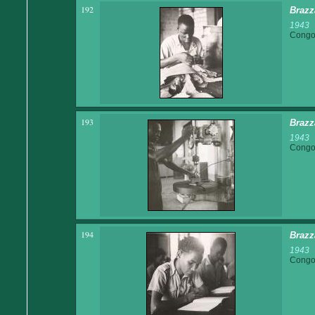
192
Brazz
1943
Congo 
193
Brazz
1943
Congo 
194
Brazz
1943
Congo 