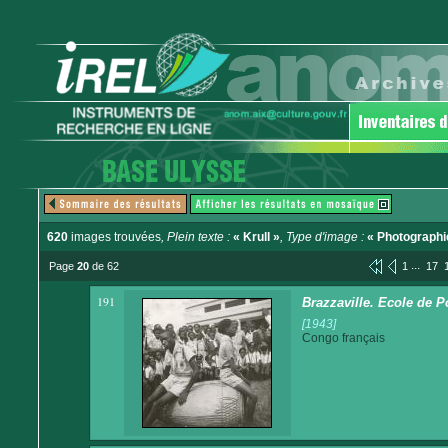
620
images trouvées
, Plein texte :
« Krull »
, Type d'image :
« Photographi
...
Page
20
de 62
1
17
191
Brazzaville. Ecole de P
[1943]
Congo français