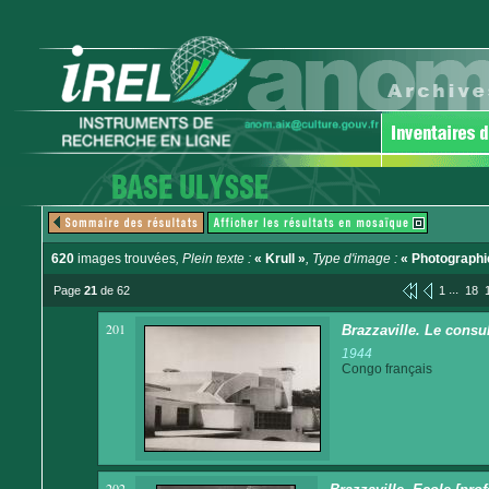
620
images trouvées
, Plein texte :
« Krull »
, Type d'image :
« Photographi
...
Page
21
de 62
1
18
201
Brazzaville. Le consu
1944
Congo français
202