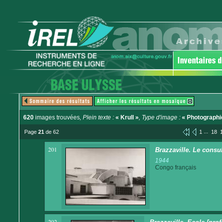
620
images trouvées
, Plein texte :
« Krull »
, Type d'image :
« Photographi
...
Page
21
de 62
1
18
201
Brazzaville. Le consu
1944
Congo français
202