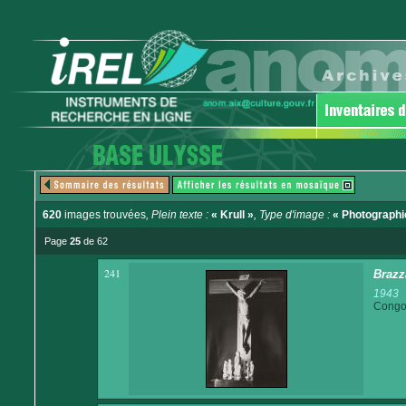
620
images trouvées
, Plein texte :
« Krull »
, Type d'image :
« Photographi
Page
25
de 62
241
Brazza
1943
Congo 