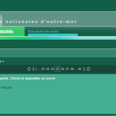
e »
...
...
25
1
22
23
24
26
27
28
62
ville. Christ et statuettes en ivoire
français