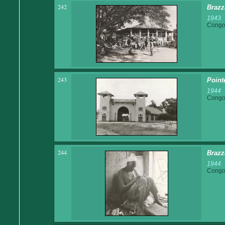
242
Brazz
1943
Congo 
243
Point
1944
Congo 
244
Brazz
1944
Congo 