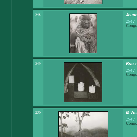
248
Jeune
1943
Congo 
249
Brazza
1943
Congo 
250
M'Vou
1943
Congo 