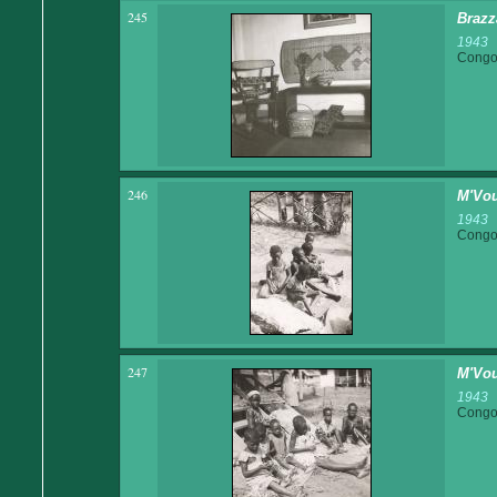
245
Brazz
1943
Congo 
246
M'Vout
1943
Congo 
247
M'Vout
1943
Congo 