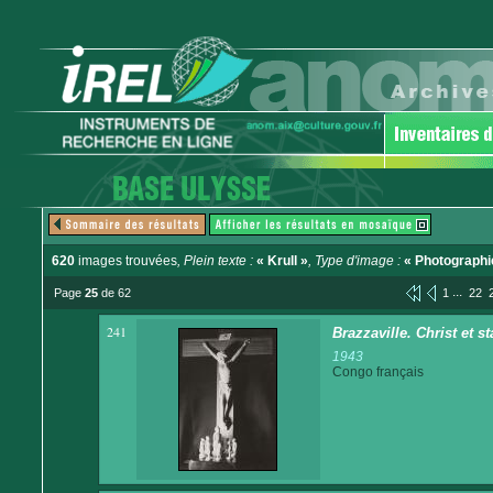
620
images trouvées
, Plein texte :
« Krull »
, Type d'image :
« Photographi
...
Page
25
de 62
1
22
241
Brazzaville. Christ et st
1943
Congo français