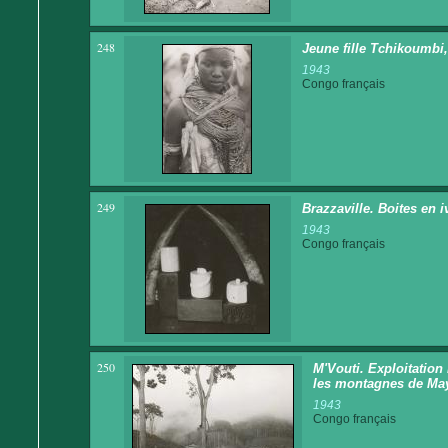
248
Jeune fille Tchikoumbi,
1943
Congo français
249
Brazzaville. Boites en i
1943
Congo français
250
M'Vouti. Exploitation 
les montagnes de Ma
1943
Congo français