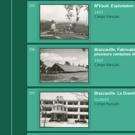
255
M'Vouti. Exploitation
1943
Congo français
256
Brazzaville. Fabricat
plusieurs centaines 
1943
Congo français
257
Brazzaville. Le Grand
01/08/43
Congo français