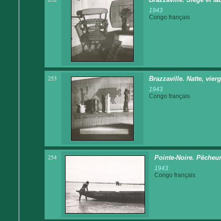
1943
Congo français
253
Brazzaville. Natte, vierg
1943
Congo français
254
Pointe-Noire. Pêcheu
1943
Congo français