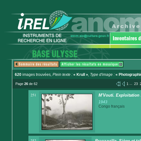
620
images trouvées
, Plein texte :
« Krull »
, Type d'image :
« Photographi
...
Page
26
de 62
1
23
251
M'Vouti. Exploitation
1943
Congo français
252
Brazzaville. Siège et ta