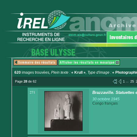
620
images trouvées
, Plein texte :
« Krull »
, Type d'image :
« Photographi
...
Page
28
de 62
1
25
271
Brazzaville. Statuettes
30 octobre 1945
Congo français