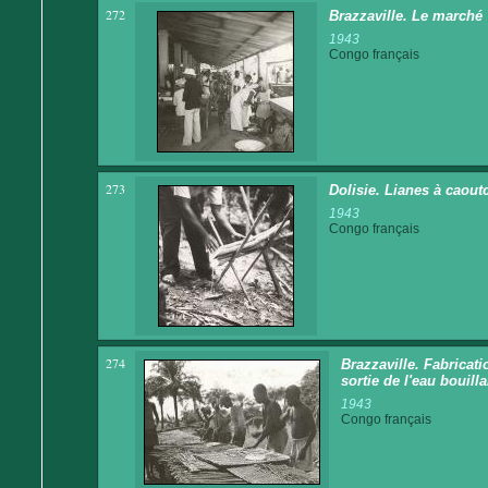
272
Brazzaville. Le marché
1943
Congo français
273
Dolisie. Lianes à caoutc
1943
Congo français
274
Brazzaville. Fabricat
sortie de l'eau bouill
1943
Congo français