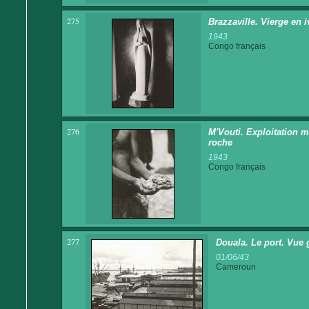
275
Brazzaville. Vierge en i
1943
Congo français
276
M'Vouti. Exploitation m
roche
1943
Congo français
277
Douala. Le port. Vue 
01/06/43
Cameroun