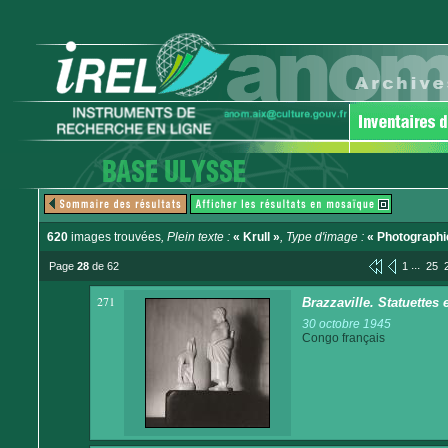
620
images trouvées
, Plein texte :
« Krull »
, Type d'image :
« Photographi
...
Page
28
de 62
1
25
271
Brazzaville. Statuettes
30 octobre 1945
Congo français