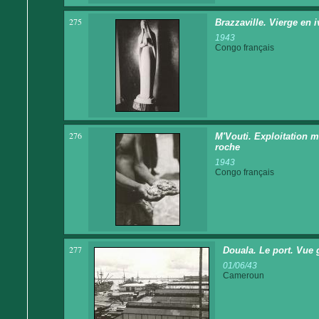
275
Brazzaville. Vierge en i
1943
Congo français
276
M'Vouti. Exploitation m
roche
1943
Congo français
277
Douala. Le port. Vue 
01/06/43
Cameroun