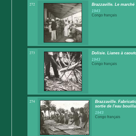
272
Brazzaville. Le marché
1943
Congo français
273
Dolisie. Lianes à caoutc
1943
Congo français
274
Brazzaville. Fabricat
sortie de l'eau bouill
1943
Congo français