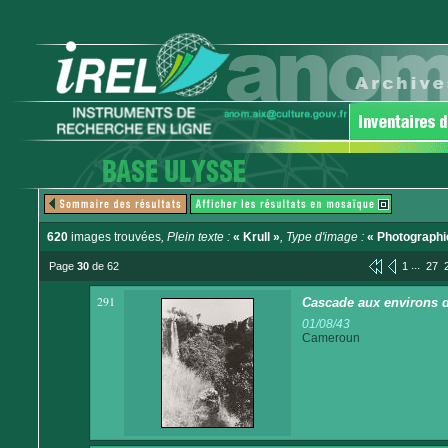
620
images trouvées
, Plein texte :
« Krull »
, Type d'image :
« Photographi
...
Page
30
de 62
1
27
291
Cascade aux environs 
01/08/43
Cameroun