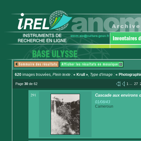
620
images trouvées
, Plein texte :
« Krull »
, Type d'image :
« Photographi
...
Page
30
de 62
1
27
291
Cascade aux environs 
01/08/43
Cameroun