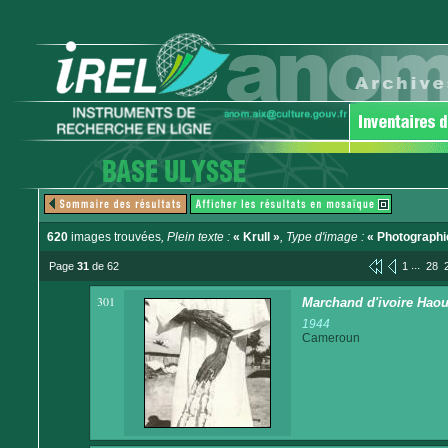
620
images trouvées
, Plein texte :
« Krull »
, Type d'image :
« Photographi
...
Page
31
de 62
1
28
301
Marchand d'ivoire Hao
1944
Cameroun