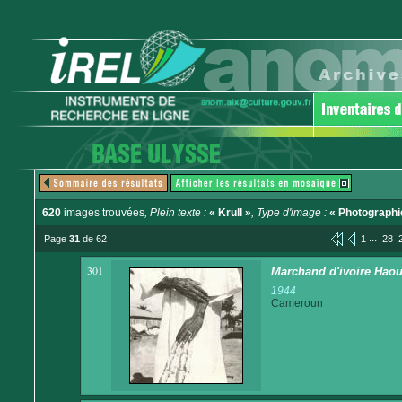
620
images trouvées
, Plein texte :
« Krull »
, Type d'image :
« Photographi
...
Page
31
de 62
1
28
301
Marchand d'ivoire Hao
1944
Cameroun