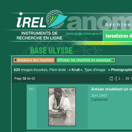
620
images trouvées
, Plein texte :
« Krull »
, Type d'image :
« Photographi
...
Page
32
de 62
1
29
311
Artisan modelant un m
Juin 1943
Cameroun