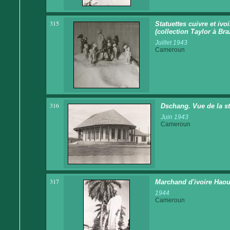
315
Statuettes cuivre et iv
(collection Taylor à Bra
Juillet 1943
Cameroun
316
Dschang. Vue de la st
Juin 1943
Cameroun
317
Marchand d'ivoire Hao
1944
Cameroun