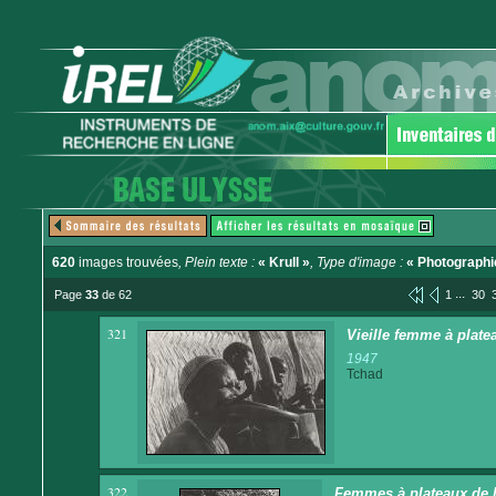
620
images trouvées
, Plein texte :
« Krull »
, Type d'image :
« Photographi
...
Page
33
de 62
1
30
321
Vieille femme à plate
1947
Tchad
322
Femmes à plateaux de l