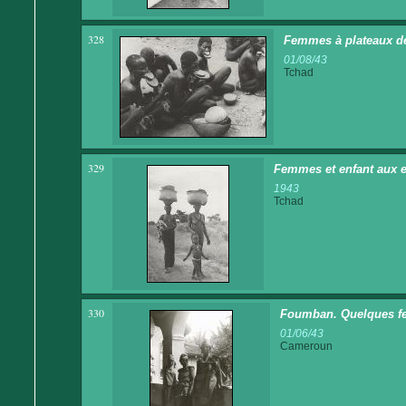
328
Femmes à plateaux de
01/08/43
Tchad
329
Femmes et enfant aux 
1943
Tchad
330
Foumban. Quelques fem
01/06/43
Cameroun