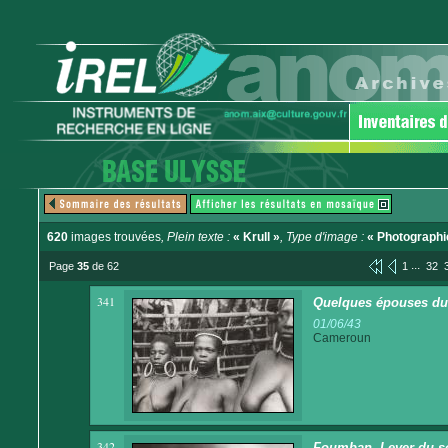
620
images trouvées
, Plein texte :
« Krull »
, Type d'image :
« Photographi
...
Page
35
de 62
1
32
341
Quelques épouses du
01/06/43
Cameroun
342
Foumban. Lever du so