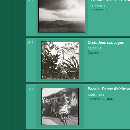
01/06/43
Cameroun
343
Orchidées sauvages
01/06/43
Cameroun
344
Bacala. Danse fétiche c
Août 1943
Oubangui-Chari