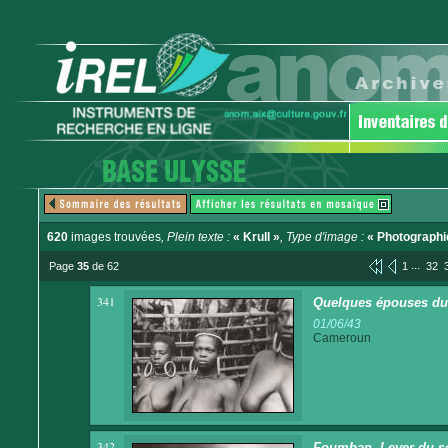
620
images trouvées
, Plein texte :
« Krull »
, Type d'image :
« Photographi
...
Page
35
de 62
1
32
341
Quelques épouses du
01/06/43
Cameroun
342
Foumban. Lever du so