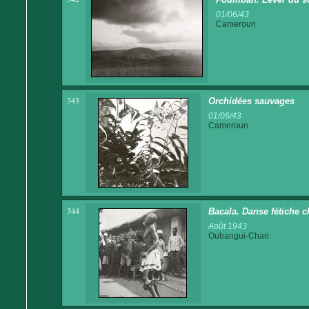
01/06/43
Cameroun
343
Orchidées sauvages
01/06/43
Cameroun
344
Bacala. Danse fétiche c
Août 1943
Oubangui-Chari