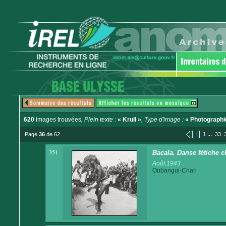
620
images trouvées
, Plein texte :
« Krull »
, Type d'image :
« Photographi
...
Page
36
de 62
1
33
351
Bacala. Danse fétiche c
Août 1943
Oubangui-Chari