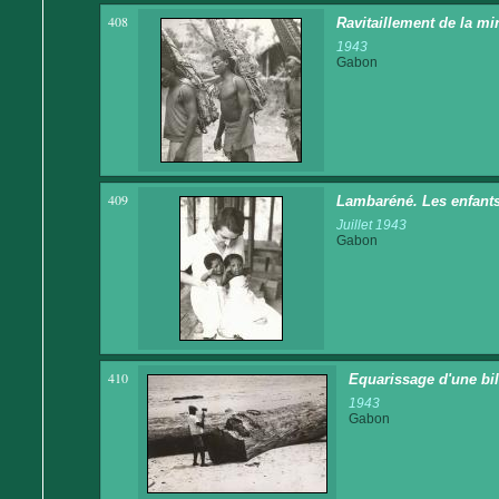
408
Ravitaillement de la mi
1943
Gabon
409
Lambaréné. Les enfants
Juillet 1943
Gabon
410
Equarissage d'une bil
1943
Gabon