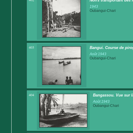
Noirs transportant des 
1943
Oubangui-Chari
403
Bangui. Course de piro
Août 1943
Oubangui-Chari
404
Bangassou. Vue sur l
Août 1943
Oubangui-Chari