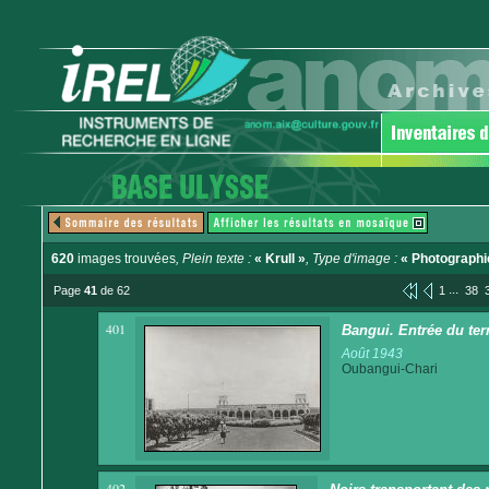
620
images trouvées
, Plein texte :
« Krull »
, Type d'image :
« Photographi
...
Page
41
de 62
1
38
401
Bangui. Entrée du terr
Août 1943
Oubangui-Chari
402