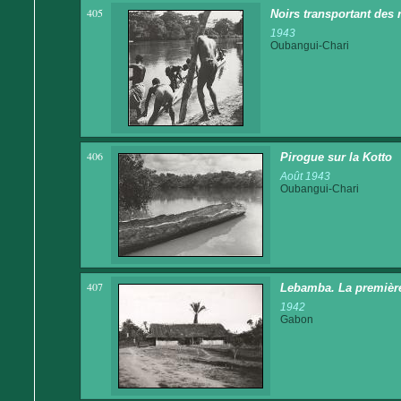
405
Noirs transportant des 
1943
Oubangui-Chari
406
Pirogue sur la Kotto
Août 1943
Oubangui-Chari
407
Lebamba. La première
1942
Gabon