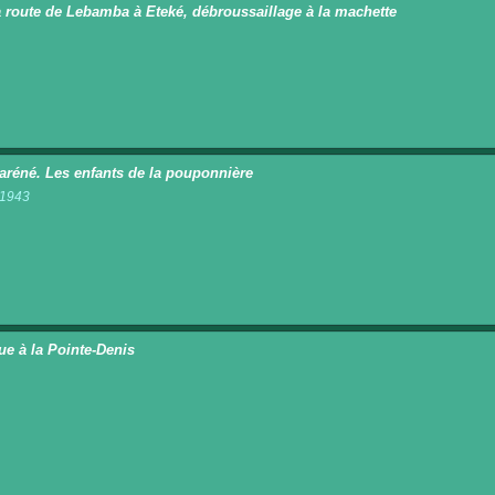
a route de Lebamba à Eteké, débroussaillage à la machette
n
réné. Les enfants de la pouponnière
t 1943
n
ue à la Pointe-Denis
n