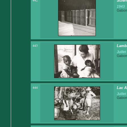
442
Scier
1943
Gabo
443
Lamba
Juille
Gabo
444
Lac A
Juille
Gabo