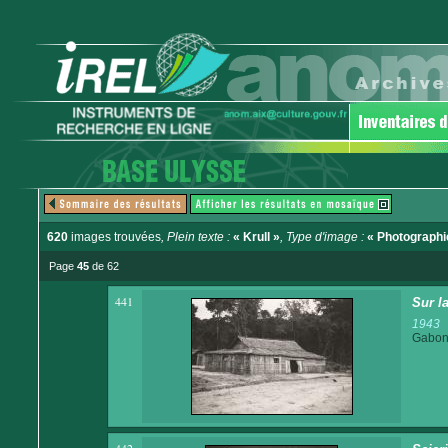
620
images trouvées
, Plein texte :
« Krull »
, Type d'image :
« Photographi
Page
45
de 62
441
Sur l
1943
Gabo