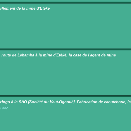
aillement de la mine d'Etéké
n
a route de Lebamba à la mine d'Etéké, la case de l'agent de mine
n
zingo à la SHO [Société du Haut-Ogooué]. Fabrication de caoutchouc, la
t 1942
n