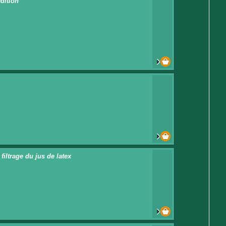
dition
iltrage du jus de latex