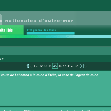
e »
...
...
45
1
42
43
44
46
47
48
62
a route de Lebamba à la mine d'Etéké, la case de l'agent de mine
n