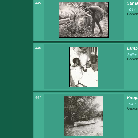
445
Sur l
1944
Gabo
446
Lamba
Juille
Gabo
447
Pirog
1943
Gabo