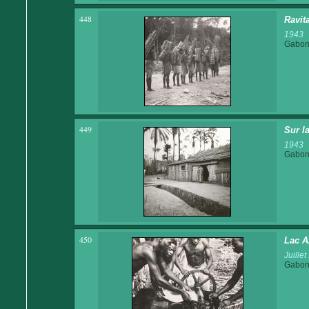
448
Ravit
1943
Gabo
449
Sur l
1943
Gabo
450
Lac A
Juille
Gabo