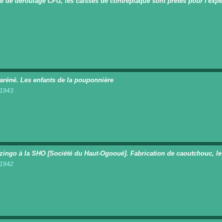
ie de déroulage CFG, les caisses de contreplaqué sont prêtes pour l'expé
n
réné. Les enfants de la pouponnière
t 1943
n
zingo à la SHO [Société du Haut-Ogooué]. Fabrication de caoutchouc, le f
t 1942
n