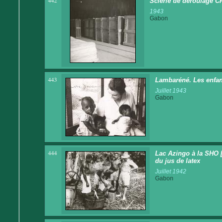
442
Scierie de déroulage CF
1943
Gabon
443
Lambaréné. Les enfan
Juillet 1943
Gabon
444
Lac Azingo à la SHO [
du jus de latex
Juillet 1942
Gabon