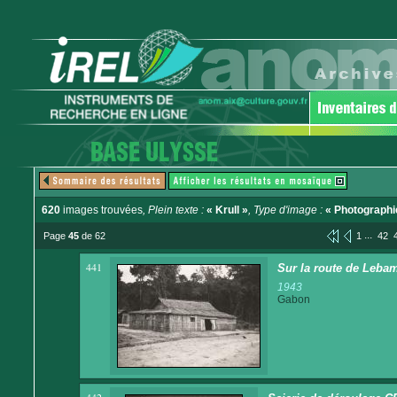
620
images trouvées
, Plein texte :
« Krull »
, Type d'image :
« Photographi
...
Page
45
de 62
1
42
441
Sur la route de Lebam
1943
Gabon