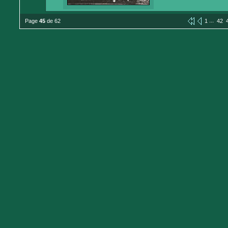
...
Page
45
de 62
1
42