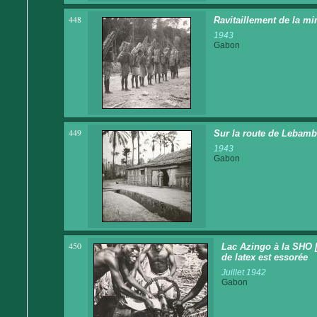
448
Ravitaillement de la mi
1943
Gabon
449
Sur la route de Lebamba
1943
Gabon
450
Lac Azingo à la SHO 
de latex est essorée
Juillet 1942
Gabon