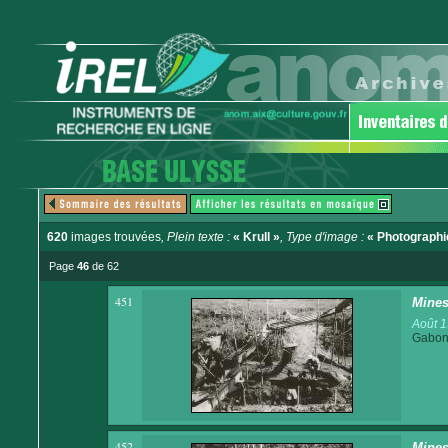
620
images trouvées
, Plein texte :
« Krull »
, Type d'image :
« Photographi
Page
46
de 62
451
Mines
Août 
Gabo
452
Mines