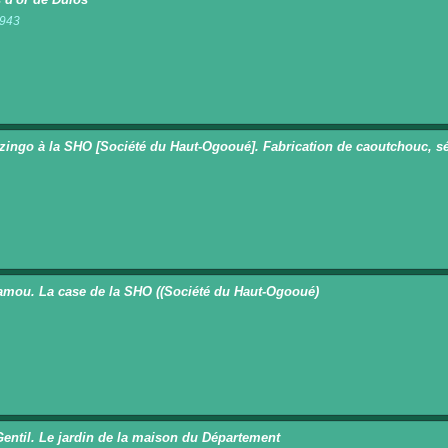
1943
n
zingo à la SHO [Société du Haut-Ogooué]. Fabrication de caoutchouc, sé
n
mou. La case de la SHO ((Société du Haut-Ogooué)
n
Gentil. Le jardin de la maison du Département