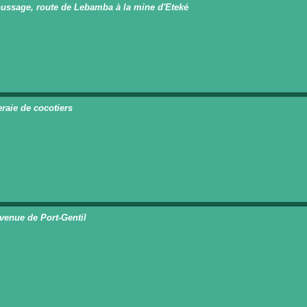
ussage, route de Lebamba à la mine d'Eteké
n
raie de cocotiers
n
venue de Port-Gentil
n