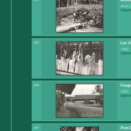
Août 
Gabo
453
Lac A
1942
Gabo
454
Fouga
1943
Gabo
455
Port-