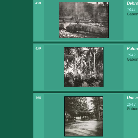
458
Debro
1944
Gabo
459
Palme
1942
Gabo
460
Une a
1943
Gabo