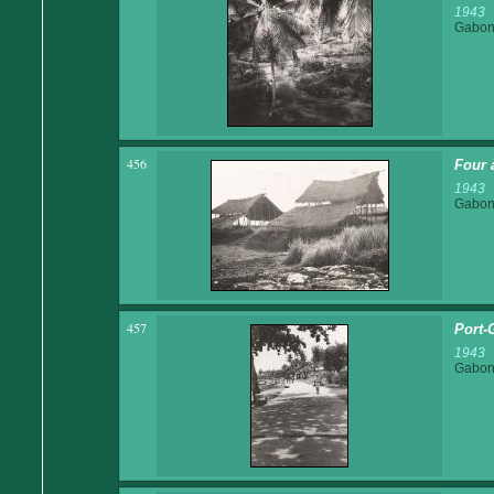
1943
Gabo
456
Four 
1943
Gabo
457
Port-G
1943
Gabo