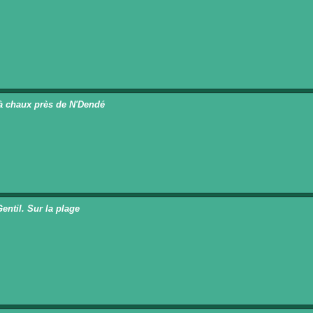
n
à chaux près de N'Dendé
n
entil. Sur la plage
n