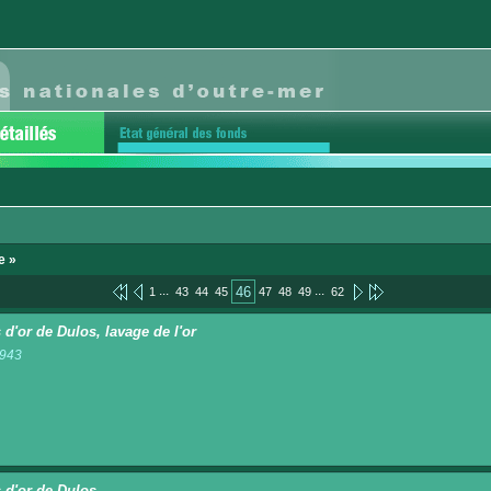
e »
...
...
46
1
43
44
45
47
48
49
62
 d'or de Dulos, lavage de l'or
1943
n
 d'or de Dulos