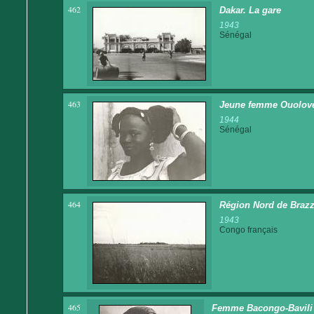
462
Dakar. La gare
1943
Sénégal
463
Jeune femme Ouolove 
1944
Sénégal
464
Région Nord de Brazza
1943
Congo français
465
Femme Bacongo-Bavili