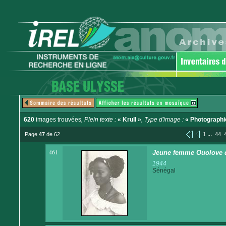
620
images trouvées
, Plein texte :
« Krull »
, Type d'image :
« Photographi
...
Page
47
de 62
1
44
461
Jeune femme Ouolove d
1944
Sénégal