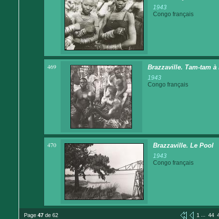
1943
Congo français
469
Brazzaville. Tam-tam à
1943
Congo français
470
Brazzaville. Le Pool
1943
Congo français
...
Page
47
de 62
1
44