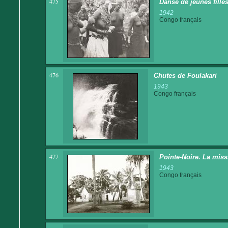
475
Danse de jeunes fille
1942
Congo français
476
Chutes de Foulakari
1943
Congo français
477
Pointe-Noire. La miss
1943
Congo français