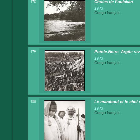
478
Chutes de Foulakari
1943
Congo français
479
Pointe-Noire. Argile ra
1943
Congo français
480
Le marabout et le chef 
1943
Congo français