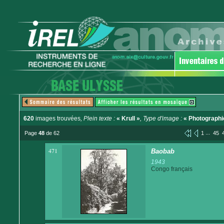
620
images trouvées
, Plein texte :
« Krull »
, Type d'image :
« Photographi
...
Page
48
de 62
1
45
471
Baobab
1943
Congo français