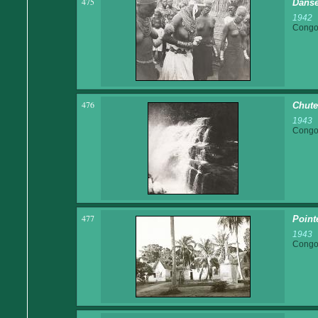
475
Danse
1942
Congo 
476
Chute
1943
Congo 
477
Point
1943
Congo 