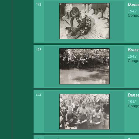
472
Danse
1942
Congo 
473
Brazz
1943
Congo 
474
Danse
1942
Congo 