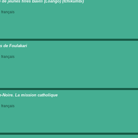
 de jeunes filles Bavili (Loango) (tchikumbi)
français
s de Foulakari
français
e-Noire. La mission catholique
français