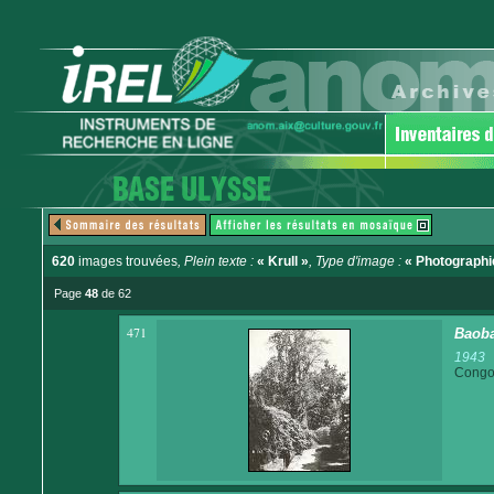
620
images trouvées
, Plein texte :
« Krull »
, Type d'image :
« Photographi
Page
48
de 62
471
Baob
1943
Congo 