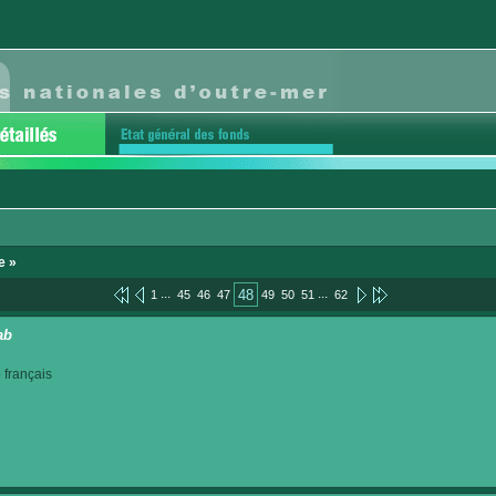
e »
...
...
48
1
45
46
47
49
50
51
62
ab
français