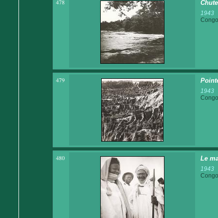
478
Chute
1943
Congo 
479
Point
1943
Congo 
480
Le ma
1943
Congo 