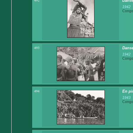
492
Danse
1942
Congo 
493
Danse
1942
Congo 
494
En pi
1943
Congo 