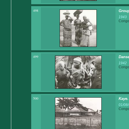
498
Grou
1943
Congo 
499
Danse
1942
Congo 
500
Kaye.
01/08/
Congo 