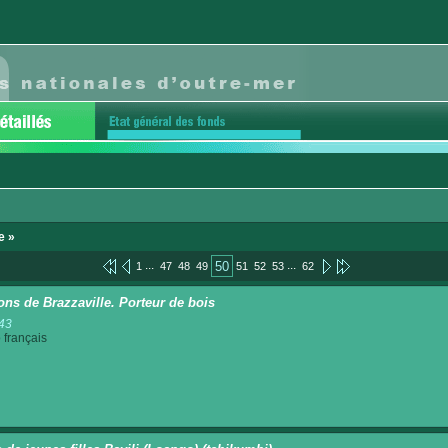
e »
...
...
50
1
47
48
49
51
52
53
62
ons de Brazzaville. Porteur de bois
43
français