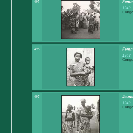
495
Femm
1943
Congo 
496
Femme
1943
Congo 
497
Jeun
1943
Congo 