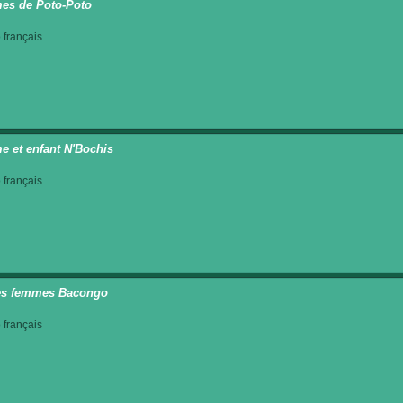
es de Poto-Poto
français
 et enfant N'Bochis
français
es femmes Bacongo
français