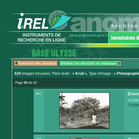
620
images trouvées
, Plein texte :
« Krull »
, Type d'image :
« Photographi
Page
50
de 62
491
Envir
01/08/
Congo 