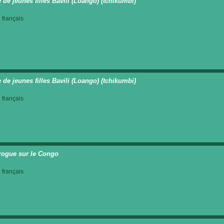
 de jeunes filles Bavili (Loango) (tchikumbi)
français
 de jeunes filles Bavili (Loango) (tchikumbi)
français
rogue sur le Congo
français