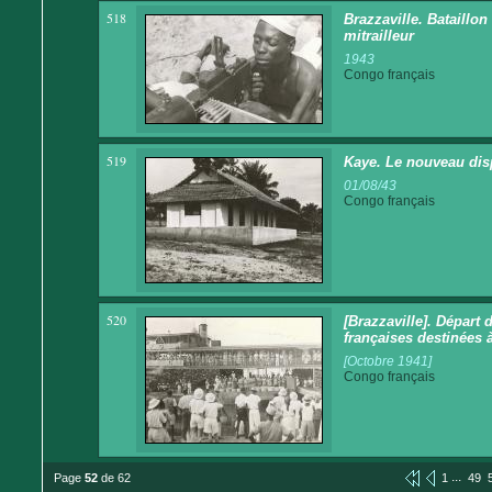
518
Brazzaville. Bataillo
mitrailleur
1943
Congo français
519
Kaye. Le nouveau disp
01/08/43
Congo français
520
[Brazzaville]. Départ
françaises destinées 
[Octobre 1941]
Congo français
...
Page
52
de 62
1
49