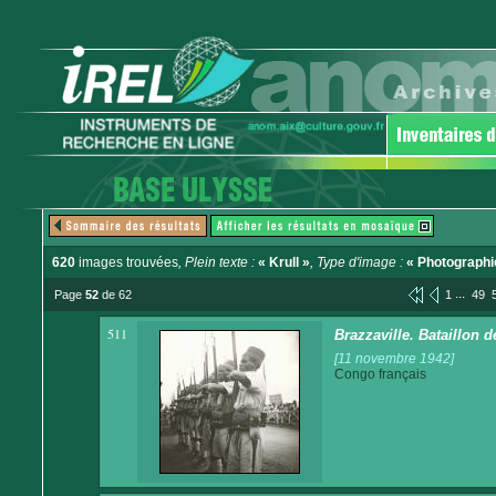
620
images trouvées
, Plein texte :
« Krull »
, Type d'image :
« Photographi
...
Page
52
de 62
1
49
511
Brazzaville. Bataillon d
[11 novembre 1942]
Congo français