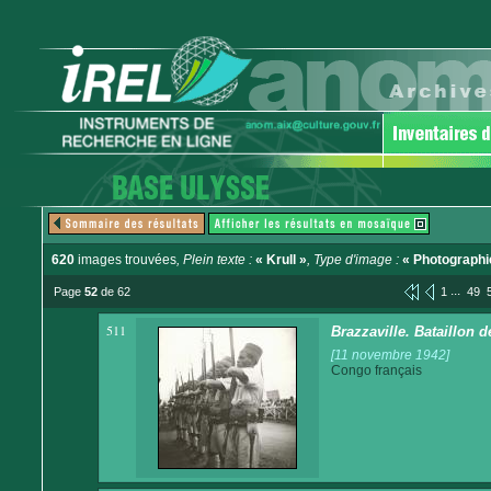
620
images trouvées
, Plein texte :
« Krull »
, Type d'image :
« Photographi
...
Page
52
de 62
1
49
511
Brazzaville. Bataillon d
[11 novembre 1942]
Congo français