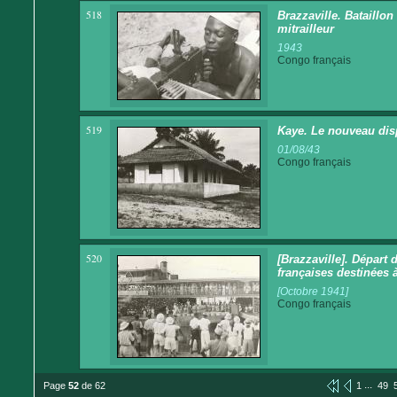
518
Brazzaville. Bataillo
mitrailleur
1943
Congo français
519
Kaye. Le nouveau disp
01/08/43
Congo français
520
[Brazzaville]. Départ
françaises destinées 
[Octobre 1941]
Congo français
...
Page
52
de 62
1
49