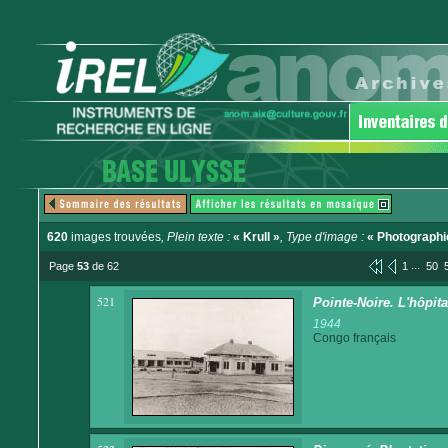
620
images trouvées
, Plein texte :
« Krull »
, Type d'image :
« Photographi
...
Page
53
de 62
1
50
521
Pointe-Noire. L'hôpita
1944
Congo français