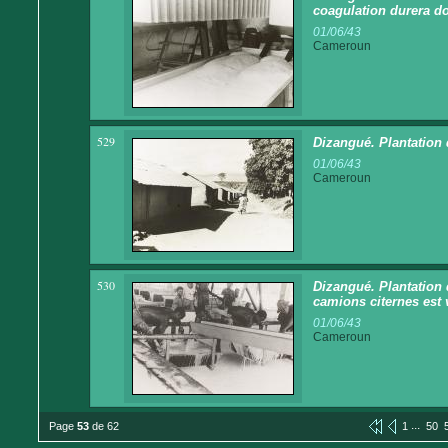
coagulation durera d
01/06/43
Cameroun
529
Dizangué. Plantation 
01/06/43
Cameroun
530
Dizangué. Plantation 
camions citernes est
01/06/43
Cameroun
...
Page
53
de 62
1
50