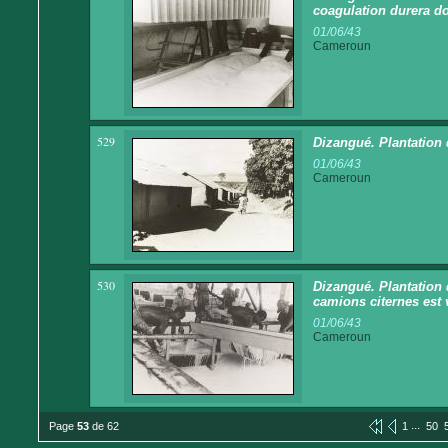
coagulation durera d
01/06/43
Cameroun
529
Dizangué. Plantation 
01/06/43
Cameroun
530
Dizangué. Plantation 
camions citernes est
01/06/43
Cameroun
...
Page
53
de 62
1
50