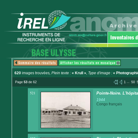
620
images trouvées
, Plein texte :
« Krull »
, Type d'image :
« Photographi
...
Page
53
de 62
1
50
521
Pointe-Noire. L'hôpita
1944
Congo français