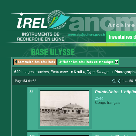
620
images trouvées
, Plein texte :
« Krull »
, Type d'image :
« Photographi
...
Page
53
de 62
1
50
521
Pointe-Noire. L'hôpita
1944
Congo français