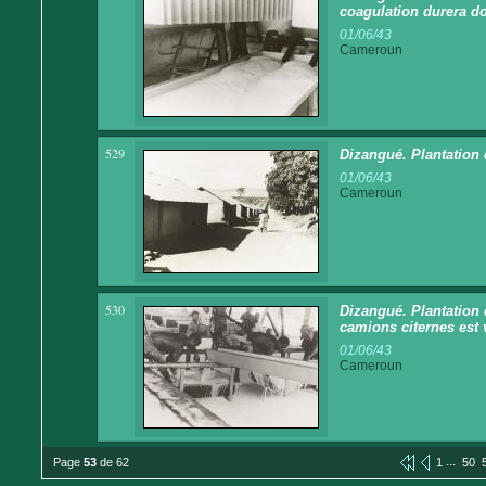
coagulation durera d
01/06/43
Cameroun
529
Dizangué. Plantation 
01/06/43
Cameroun
530
Dizangué. Plantation 
camions citernes est
01/06/43
Cameroun
...
Page
53
de 62
1
50