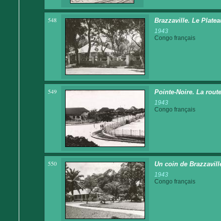
548
Brazzaville. Le Plate
1943
Congo français
549
Pointe-Noire. La rout
1943
Congo français
550
Un coin de Brazzavill
1943
Congo français