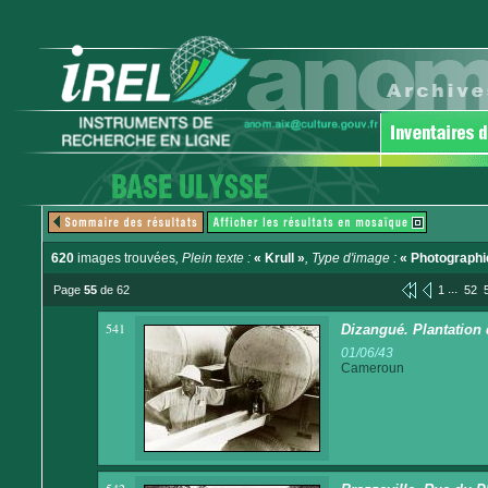
620
images trouvées
, Plein texte :
« Krull »
, Type d'image :
« Photographi
...
Page
55
de 62
1
52
541
Dizangué. Plantation 
01/06/43
Cameroun