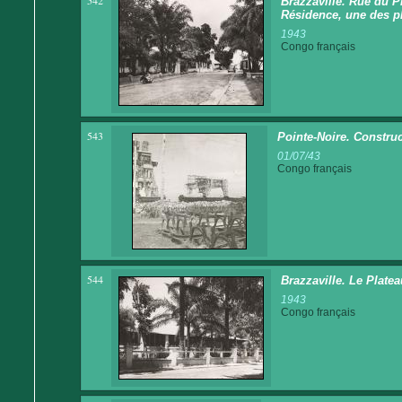
542
Brazzaville. Rue du P
Résidence, une des plu
1943
Congo français
543
Pointe-Noire. Constru
01/07/43
Congo français
544
Brazzaville. Le Plate
1943
Congo français