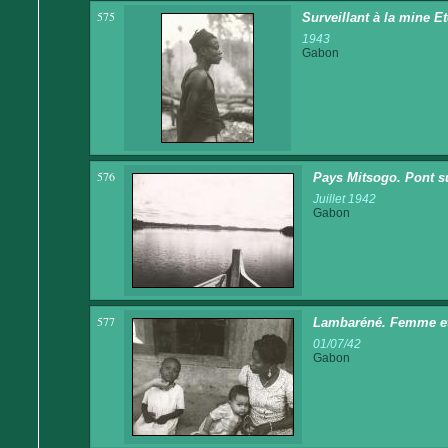
575
Surveillant à la mine E
1943
Gabon
576
Pays Mitsogo. Pont sur
Juillet 1942
Gabon
577
Lambaréné. Femme et 
01/07/42
Gabon