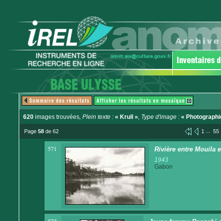
620
images trouvées
, Plein texte :
« Krull »
, Type d'image :
« Photographi
...
Page
58
de 62
1
55
571
Rivière entre Mouila e
1943
Gabon