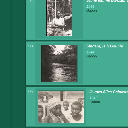
572
Jeune femme Banzabi e
1944
Gabon
573
Sindara, la N'Gounié
1944
Gabon
574
Jeunes filles Galoase
1943
Gabon