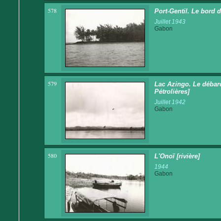
578
Port-Gentil. Le bord 
Juillet 1943
Gabon
579
Lac Azingo. Le débar
Pétrolières]
Juillet 1942
Gabon
580
L'Onoï [rivière]
1944
Gabon