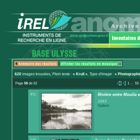
620
images trouvées
, Plein texte :
« Krull »
, Type d'image :
« Photographi
...
Page
58
de 62
1
55
571
Rivière entre Mouila e
1943
Gabon