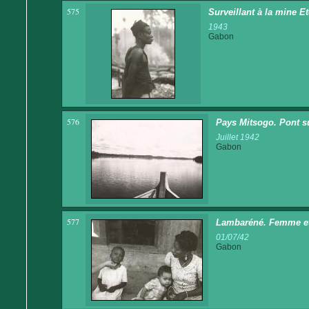
575
Surveillant à la mine E
1943
Gabon
576
Pays Mitsogo. Pont sur
Juillet 1942
Gabon
577
Lambaréné. Femme et 
01/07/42
Gabon