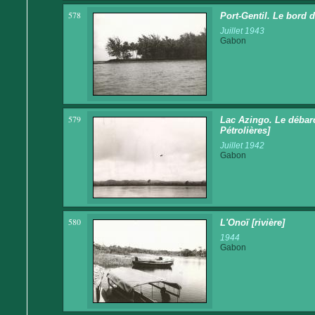
578
Port-Gentil. Le bord 
Juillet 1943
Gabon
579
Lac Azingo. Le débar
Pétrolières]
Juillet 1942
Gabon
580
L'Onoï [rivière]
1944
Gabon