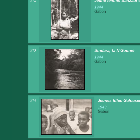
572
Jeune femme Banzabi e
1944
Gabon
573
Sindara, la N'Gounié
1944
Gabon
574
Jeunes filles Galoase
1943
Gabon