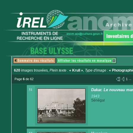
620
images trouvées
, Plein texte :
« Krull »
, Type d'image :
« Photographi
...
Page
6
de 62
1
51
Dakar. Le nouveau ma
1943
Sénégal