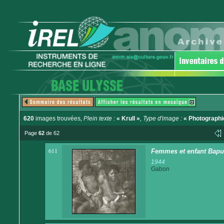
620
images trouvées
, Plein texte :
« Krull »
, Type d'image :
« Photographi
Page
62
de 62
611
Femmes et enfant Bap
1944
Gabon