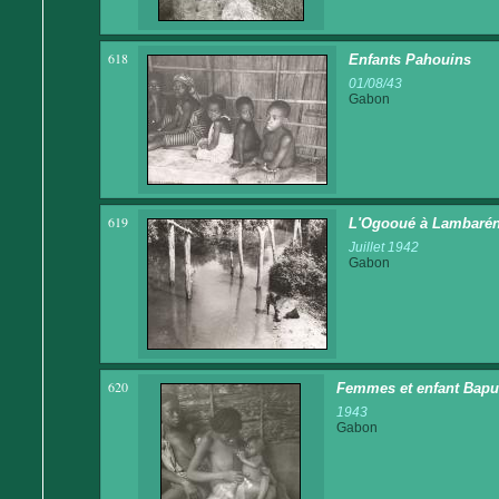
618
Enfants Pahouins
01/08/43
Gabon
619
L'Ogooué à Lambaré
Juillet 1942
Gabon
620
Femmes et enfant Bap
1943
Gabon