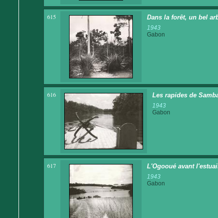
615
Dans la forêt, un bel ar
1943
Gabon
616
Les rapides de Samba
1943
Gabon
617
L'Ogooué avant l'estuai
1943
Gabon