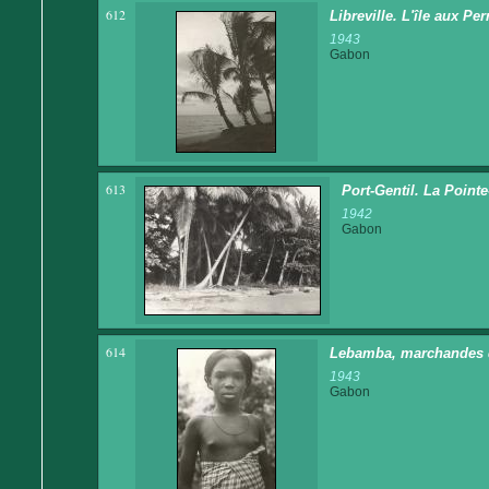
612
Libreville. L'île aux Pe
1943
Gabon
613
Port-Gentil. La Point
1942
Gabon
614
Lebamba, marchandes d
1943
Gabon