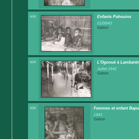
618
Enfants Pahouins
01/08/43
Gabon
619
L'Ogooué à Lambaré
Juillet 1942
Gabon
620
Femmes et enfant Bap
1943
Gabon