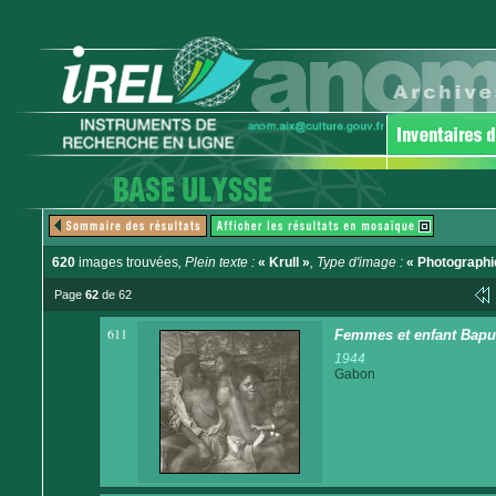
620
images trouvées
, Plein texte :
« Krull »
, Type d'image :
« Photographi
Page
62
de 62
611
Femmes et enfant Bap
1944
Gabon