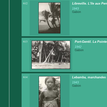
612
Libreville. L'île aux Pe
1943
Gabon
613
Port-Gentil. La Point
1942
Gabon
614
Lebamba, marchandes d
1943
Gabon