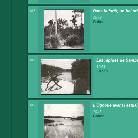
615
Dans la forêt, un bel ar
1943
Gabon
616
Les rapides de Samba
1943
Gabon
617
L'Ogooué avant l'estuai
1943
Gabon