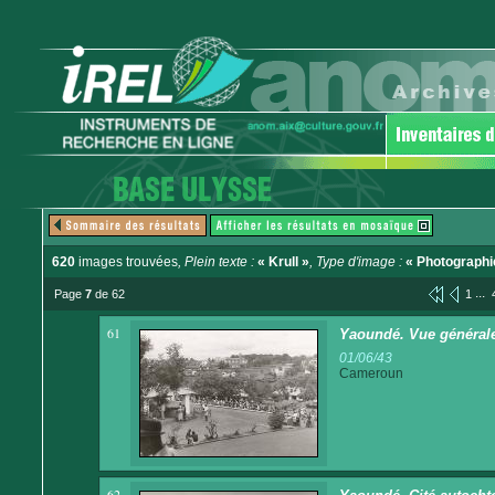
620
images trouvées
, Plein texte :
« Krull »
, Type d'image :
« Photographi
...
Page
7
de 62
1
61
Yaoundé. Vue générale
01/06/43
Cameroun
62