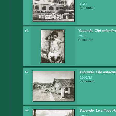
1943
Cameroun
66
Yaoundé. Cité enfantine
1943
Cameroun
67
Yaoundé. Cité autoch
01/01/43
Cameroun
68
Yaoundé. Le village H
[1943]