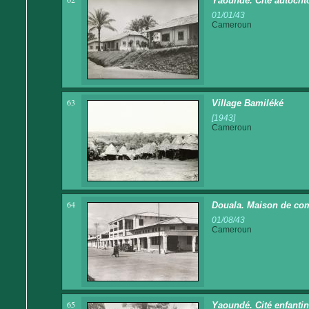
Yaoundé. Cité autoch
01/01/43
Cameroun
63
Village Bamiléké
[1943]
Cameroun
64
Douala. Maison de c
01/08/43
Cameroun
65
Yaoundé. Cité enfantin