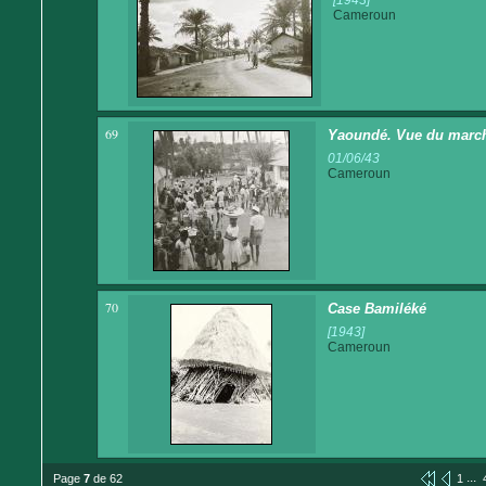
Cameroun
69
Yaoundé. Vue du marc
01/06/43
Cameroun
70
Case Bamiléké
[1943]
Cameroun
...
Page
7
de 62
1