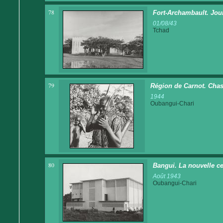
78
Fort-Archambault. Jour
01/08/43
Tchad
79
Région de Carnot. Chass
1944
Oubangui-Chari
80
Bangui. La nouvelle ce
Août 1943
Oubangui-Chari