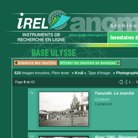
620
images trouvées
, Plein texte :
« Krull »
, Type d'image :
« Photographi
...
Page
8
de 62
1
5
71
Yaoundé. Le marché
01/06/43
Cameroun
72
Alger 1944 - Régiment d