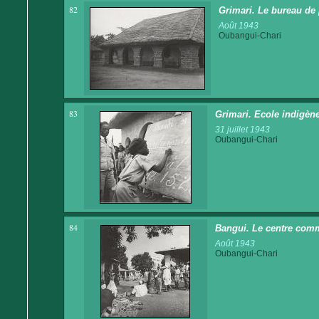
82
Grimari. Le bureau de
Août 1943
Oubangui-Chari
83
Grimari. Ecole indigène
31 juillet 1943
Oubangui-Chari
84
Bangui. Le centre comm
Août 1943
Oubangui-Chari