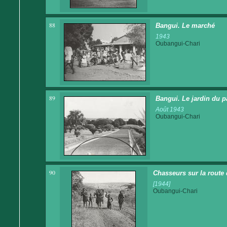
88
Bangui. Le marché
1943
Oubangui-Chari
89
Bangui. Le jardin du p
Août 1943
Oubangui-Chari
90
Chasseurs sur la route
[1944]
Oubangui-Chari