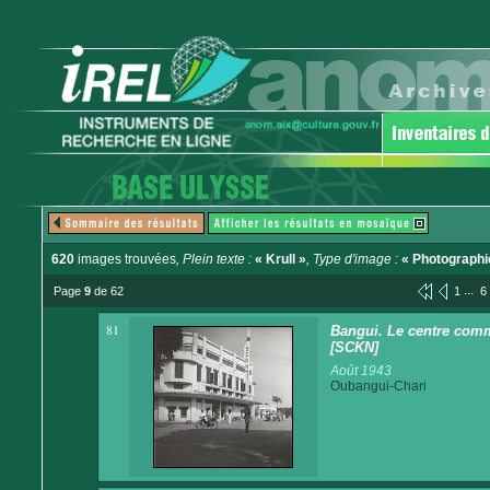
620
images trouvées
, Plein texte :
« Krull »
, Type d'image :
« Photographi
...
Page
9
de 62
1
6
81
Bangui. Le centre comm
[SCKN]
Août 1943
Oubangui-Chari