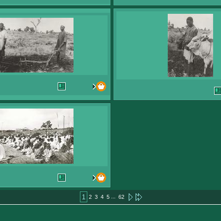
...
1
2
3
4
5
62