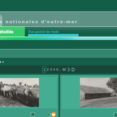
e »
...
1
2
3
4
5
62