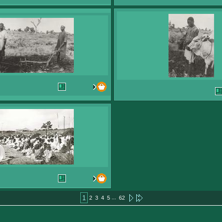
...
1
2
3
4
5
62