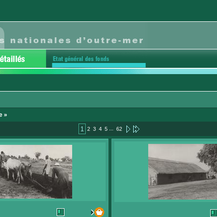
e »
...
1
2
3
4
5
62