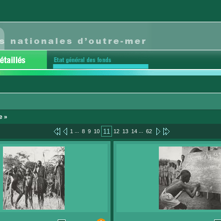
e »
...
...
11
1
8
9
10
12
13
14
62