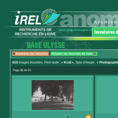
620
images trouvées
, Plein texte :
« Krull »
, Type d'image :
« Photographi
Page
11
de 62