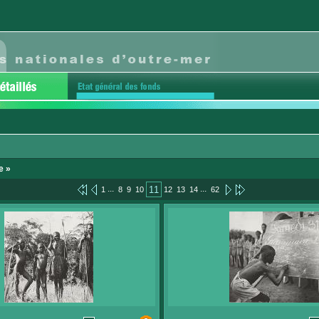
e »
...
...
11
1
8
9
10
12
13
14
62