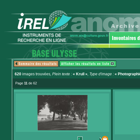
620
images trouvées
, Plein texte :
« Krull »
, Type d'image :
« Photographi
Page
11
de 62