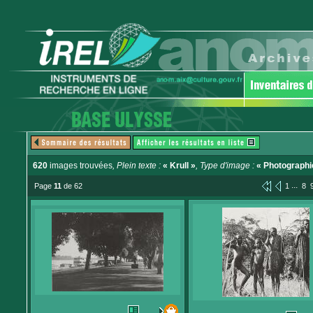
620
images trouvées
, Plein texte :
« Krull »
, Type d'image :
« Photographi
...
Page
11
de 62
1
8