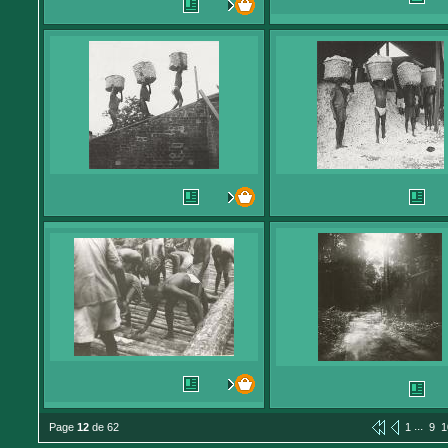
...
Page
12
de 62
1
9
1