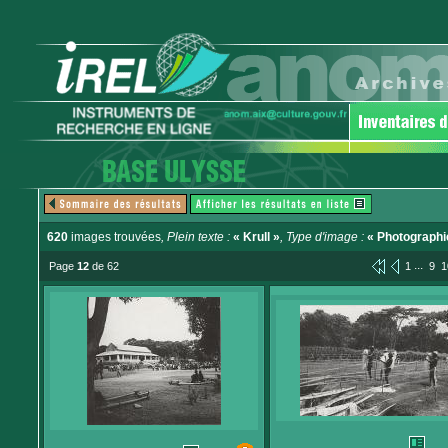
620
images trouvées
, Plein texte :
« Krull »
, Type d'image :
« Photographi
...
Page
12
de 62
1
9
1